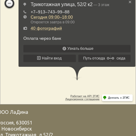
ООО ЛаДина
Россия
,
630051
.
Новосибирск
л. Трикотажная, д.52/2