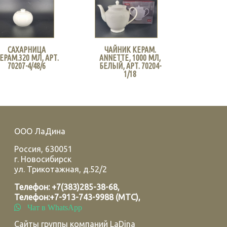
САХАРНИЦА
ЧАЙНИК КЕРАМ.
ЕРАМ.320 МЛ, АРТ.
ANNETTE, 1000 МЛ,
70207-4/48/6
БЕЛЫЙ, АРТ. 70204-
1/18
ООО ЛаДина
Россия
,
630051
г.
Новосибирск
ул. Трикотажная, д.52/2
Телефон:
+7(383)285-38-68
,
Телефон:
+7-913-743-9988 (МТС)
,
Чат в WhatsApp
Сайты группы компаний LaDina