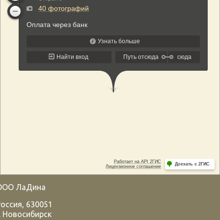
ООО ЛаДина
Россия
,
630051
.
Новосибирск