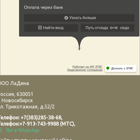
ООО ЛаДина
Россия
,
630051
.
Новосибирск
л. Трикотажная, д.52/2
Телефон:
+7(383)285-38-68
,
Телефон:
+7-913-743-9988 (МТС)
,
Чат в WhatsApp