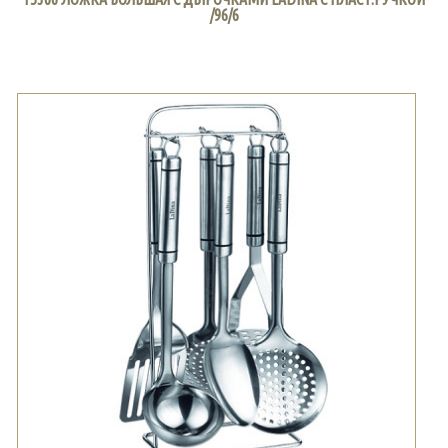
/96/6