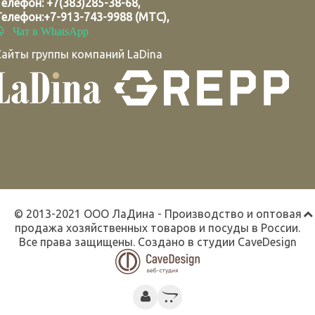
Телефон:
+7(383)285-38-68
,
Телефон:
+7-913-743-9988 (МТС)
,
Чат в WhatsApp
Сайты группы компаний LaDina
© 2013-2021 ООО ЛаДина - Производство и оптовая
продажа хозяйственных товаров и посуды в России.
Все права защищены. Создано в студии
CaveDesign