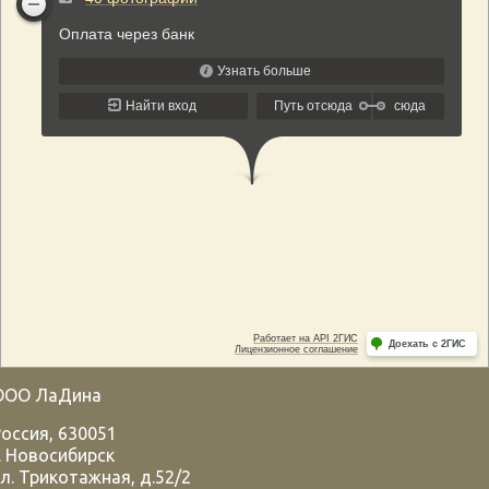
ООО ЛаДина
Россия
,
630051
.
Новосибирск
л. Трикотажная, д.52/2