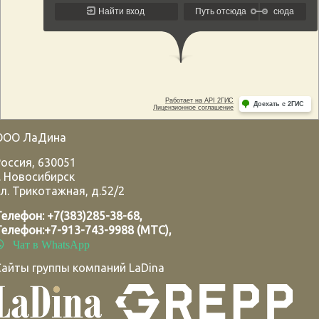
ООО ЛаДина
Россия
,
630051
.
Новосибирск
л. Трикотажная, д.52/2
Телефон:
+7(383)285-38-68
,
Телефон:
+7-913-743-9988 (МТС)
,
Чат в WhatsApp
Сайты группы компаний LaDina