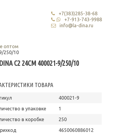
+7(383)285-38-68
+7-913-743-9988
info@la-dina.ru
е оптом
9/250/10
A С2 24СМ 400021-9/250/10
АКТЕРИСТИКИ ТОВАРА
тикул
400021-9
личество в упаковке
1
личество в коробке
250
рихкод
4650060886012