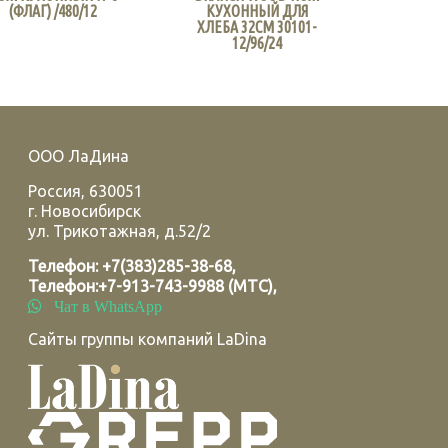
(ФЛАГ) /480/12
КУХОННЫЙ ДЛЯ
ХЛЕБА 32СМ 30101-
12/96/24
ООО ЛаДина
Россия
,
630051
г.
Новосибирск
ул. Трикотажная, д.52/2
Телефон:
+7(383)285-38-68
,
Телефон:
+7-913-743-9988 (МТС)
,
Чат в WhatsApp
Сайты группы компаний LaDina