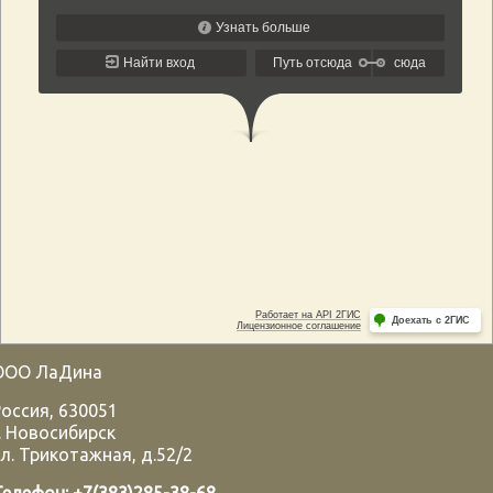
ООО ЛаДина
Россия
,
630051
.
Новосибирск
л. Трикотажная, д.52/2