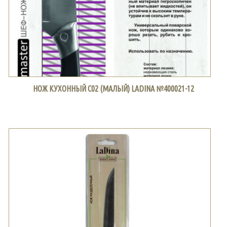
НОЖ КУХОННЫЙ С02 (МАЛЫЙ) LADINA №400021-12