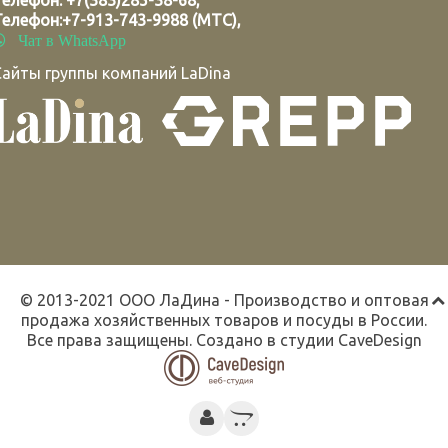
Телефон:
+7(383)285-38-68
,
Телефон:
+7-913-743-9988 (МТС)
,
Чат в WhatsApp
Сайты группы компаний LaDina
© 2013-2021 ООО ЛаДина - Производство и оптовая
продажа хозяйственных товаров и посуды в России.
Все права защищены. Создано в студии
CaveDesign