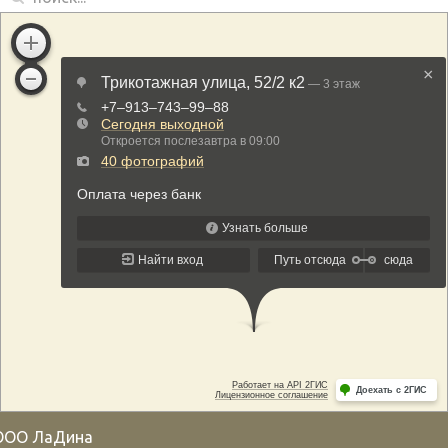
ООО ЛаДина