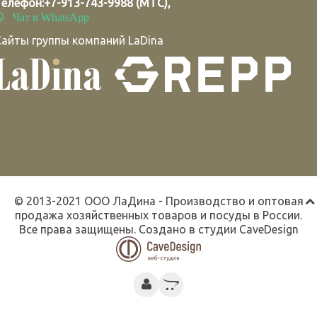
Телефон:
+7-913-743-9988 (МТС)
,
Чат в WhatsApp
Сайты группы компаний LaDina
© 2013-2021 ООО ЛаДина - Производство и оптовая
продажа хозяйственных товаров и посуды в России.
Все права защищены. Создано в студии
CaveDesign