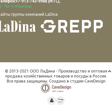
Телефон:
+7-913-743-9988 (МТС)
,
Чат в WhatsApp
Сайты группы компаний LaDina
© 2013-2021 ООО ЛаДина - Производство и оптовая
продажа хозяйственных товаров и посуды в России.
Все права защищены. Создано в студии
CaveDesign