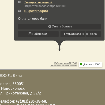
ООО ЛаДина
Россия
,
630051
.
Новосибирск
л. Трикотажная, д.52/2
Телефон:
+7(383)285-38-68
,