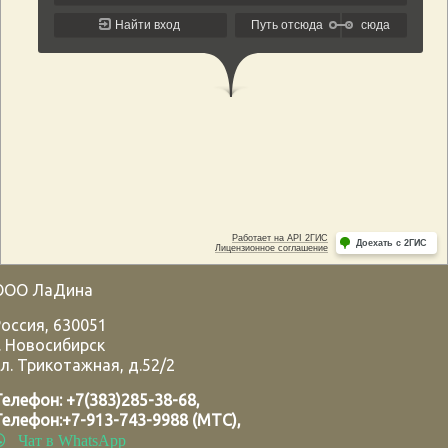
ООО ЛаДина
Россия
,
630051
.
Новосибирск
л. Трикотажная, д.52/2
Телефон:
+7(383)285-38-68
,
Телефон:
+7-913-743-9988 (МТС)
,
Чат в WhatsApp