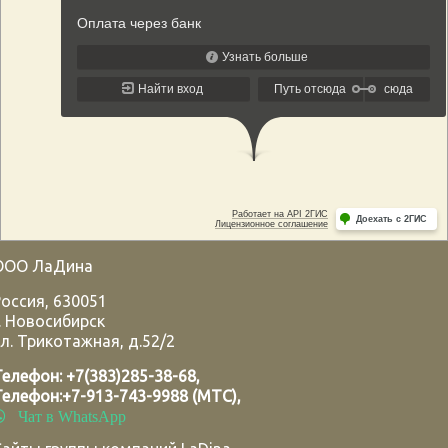
ООО ЛаДина
Россия
,
630051
.
Новосибирск
л. Трикотажная, д.52/2
Телефон:
+7(383)285-38-68
,
Телефон:
+7-913-743-9988 (МТС)
,
Чат в WhatsApp