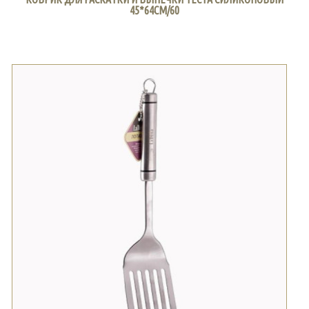
45*64СМ/60