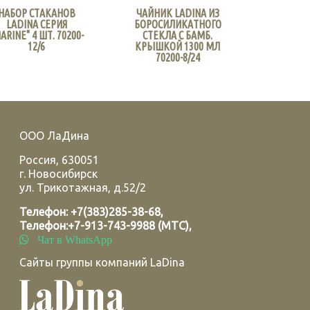
НАБОР СТАКАНОВ
ЧАЙНИК LADINA ИЗ
LADINA СЕРИЯ
БОРОСИЛИКАТНОГО
ARINE" 4 ШТ. 70200-
СТЕКЛА С БАМБ.
12/6
КРЫШКОЙ 1300 МЛ
70200-8/24
ООО ЛаДина
Россия
,
630051
г.
Новосибирск
ул. Трикотажная, д.52/2
Телефон:
+7(383)285-38-68
,
Телефон:
+7-913-743-9988 (МТС)
,
Чат в WhatsApp
Сайты группы компаний LaDina