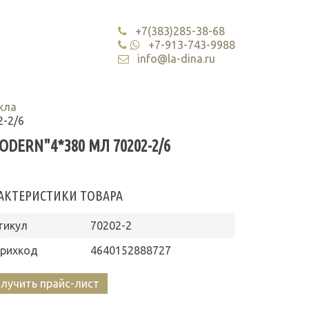
+7(383)285-38-68
+7-913-743-9988
info@la-dina.ru
кла
2-2/6
DERN"4*380 МЛ 70202-2/6
АКТЕРИСТИКИ ТОВАРА
тикул
70202-2
рихкод
4640152888727
лучить прайс-лист