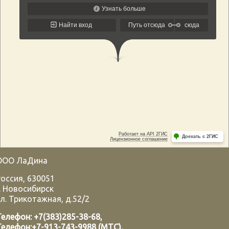
ООО ЛаДина
Россия
,
630051
.
Новосибирск
л. Трикотажная, д.52/2
Телефон:
+7(383)285-38-68
,
Телефон:
+7-913-743-9988 (МТС)
,