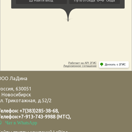
ООО ЛаДина
Россия
,
630051
.
Новосибирск
л. Трикотажная, д.52/2
Телефон:
+7(383)285-38-68
,
Телефон:
+7-913-743-9988 (МТС)
,
Чат в WhatsApp