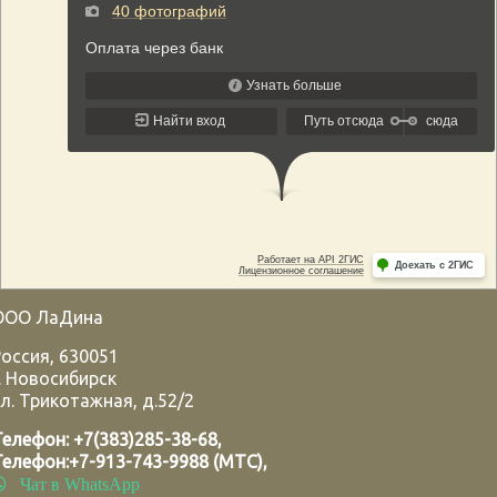
ООО ЛаДина
Россия
,
630051
.
Новосибирск
л. Трикотажная, д.52/2
Телефон:
+7(383)285-38-68
,
Телефон:
+7-913-743-9988 (МТС)
,
Чат в WhatsApp