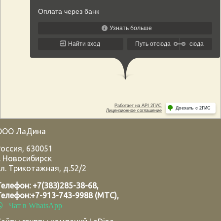
ООО ЛаДина
Россия
,
630051
.
Новосибирск
л. Трикотажная, д.52/2
Телефон:
+7(383)285-38-68
,
Телефон:
+7-913-743-9988 (МТС)
,
Чат в WhatsApp