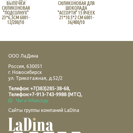
ВЫПЕЧКИ
СИЛИКОНОВАЯ ДЛЯ
СИЛИКОНОВАЯ
ШОКОЛАДА
"ПОДСОЛНУХ"
"АССОРТИ" 15 ЯЧЕЕК
23*6,5СМ 6001-
21*10.5*2 СМ 6001-
12/200/10
36/400/10
ООО ЛаДина
Россия
,
630051
г.
Новосибирск
ул. Трикотажная, д.52/2
Телефон:
+7(383)285-38-68
,
Телефон:
+7-913-743-9988 (МТС)
,
Чат в WhatsApp
Сайты группы компаний LaDina