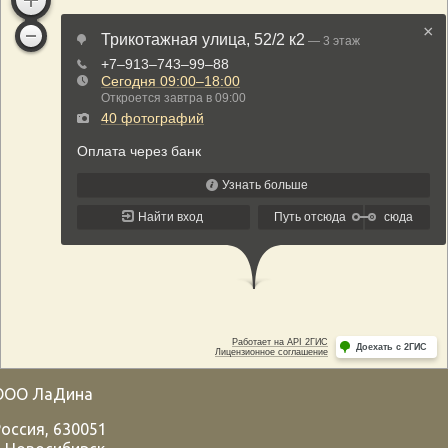
ООО ЛаДина
Россия
,
630051