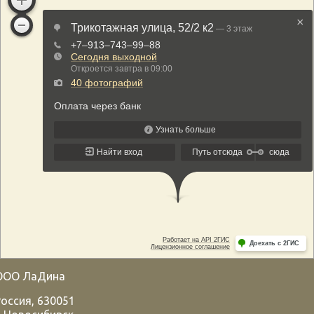
ООО ЛаДина
Россия
,
630051