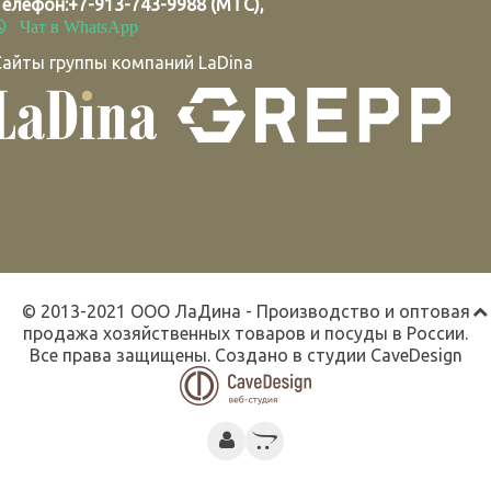
Телефон:
+7-913-743-9988 (МТС)
,
Чат в WhatsApp
Сайты группы компаний LaDina
© 2013-2021 ООО ЛаДина - Производство и оптовая
продажа хозяйственных товаров и посуды в России.
Все права защищены. Создано в студии
CaveDesign