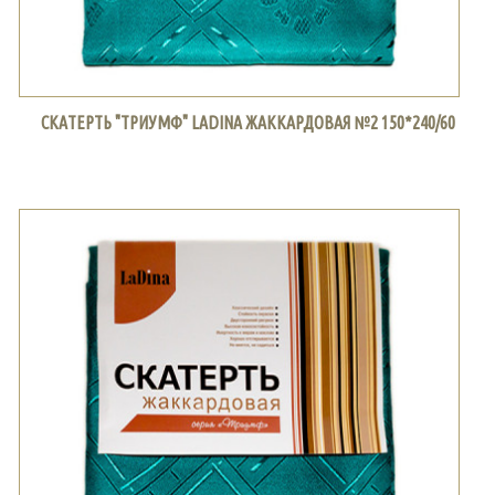
СКАТЕРТЬ "ТРИУМФ" LADINA ЖАККАРДОВАЯ №2 150*240/60