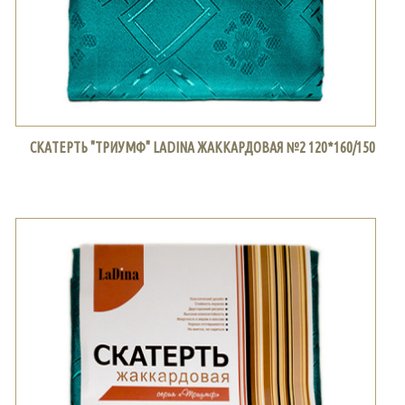
СКАТЕРТЬ "ТРИУМФ" LADINA ЖАККАРДОВАЯ №2 120*160/150