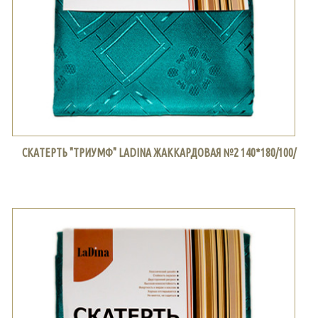
СКАТЕРТЬ "ТРИУМФ" LADINA ЖАККАРДОВАЯ №2 140*180/100/