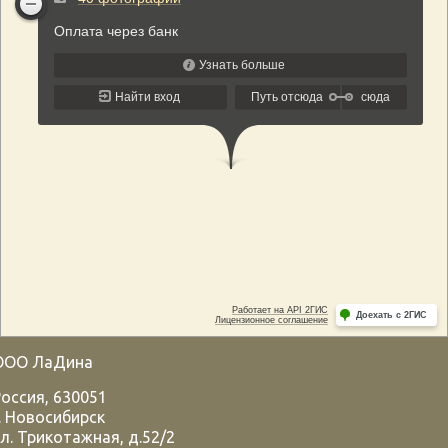
ООО ЛаДина
Россия
,
630051
.
Новосибирск
л. Трикотажная, д.52/2