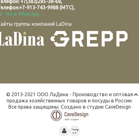
Телефон:
+7(383)285-38-68
,
Телефон:
+7-913-743-9988 (МТС)
,
Чат в WhatsApp
Сайты группы компаний LaDina
© 2013-2021 ООО ЛаДина - Производство и оптовая
продажа хозяйственных товаров и посуды в России.
Все права защищены. Создано в студии
CaveDesign