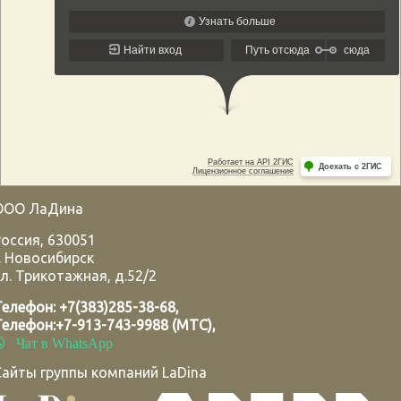
ООО ЛаДина
Россия
,
630051
.
Новосибирск
л. Трикотажная, д.52/2
Телефон:
+7(383)285-38-68
,
Телефон:
+7-913-743-9988 (МТС)
,
Чат в WhatsApp
Сайты группы компаний LaDina