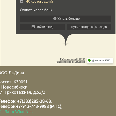
ООО ЛаДина
Россия
,
630051
.
Новосибирск
л. Трикотажная, д.52/2
Телефон:
+7(383)285-38-68
,
Телефон:
+7-913-743-9988 (МТС)
,
Чат в WhatsApp