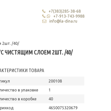
+7(383)285-38-68
+7-913-743-9988
info@la-dina.ru
 2шт. /40/
"С ЧИСТЯЩИМ СЛОЕМ 2ШТ. /40/
АКТЕРИСТИКИ ТОВАРА
тикул
200108
личество в упаковке
1
личество в коробке
40
рихкод
4650075320679