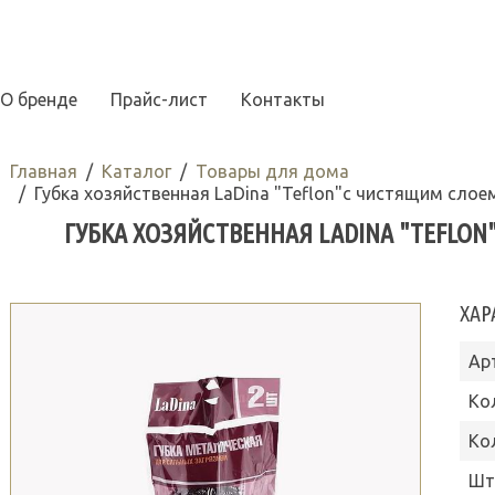
О бренде
Прайс-лист
Контакты
Главная
Каталог
Товары для дома
Губка хозяйственная LaDina "Teflon"с чистящим слоем
ГУБКА ХОЗЯЙСТВЕННАЯ LADINA "TEFLON
ХАР
Ар
Ко
Ко
Шт