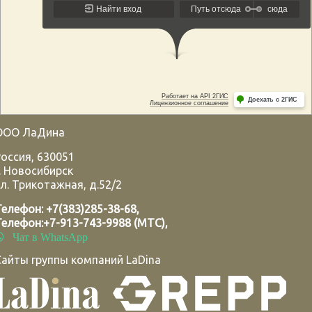
ООО ЛаДина
Россия
,
630051
.
Новосибирск
л. Трикотажная, д.52/2
Телефон:
+7(383)285-38-68
,
Телефон:
+7-913-743-9988 (МТС)
,
Чат в WhatsApp
Сайты группы компаний LaDina