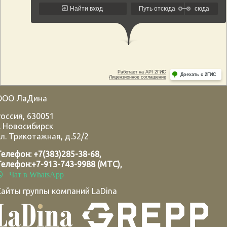
ООО ЛаДина
Россия
,
630051
.
Новосибирск
л. Трикотажная, д.52/2
Телефон:
+7(383)285-38-68
,
Телефон:
+7-913-743-9988 (МТС)
,
Чат в WhatsApp
Сайты группы компаний LaDina