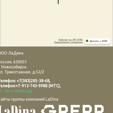
ООО ЛаДина
Россия
,
630051
.
Новосибирск
л. Трикотажная, д.52/2
Телефон:
+7(383)285-38-68
,
Телефон:
+7-913-743-9988 (МТС)
,
Чат в WhatsApp
Сайты группы компаний LaDina