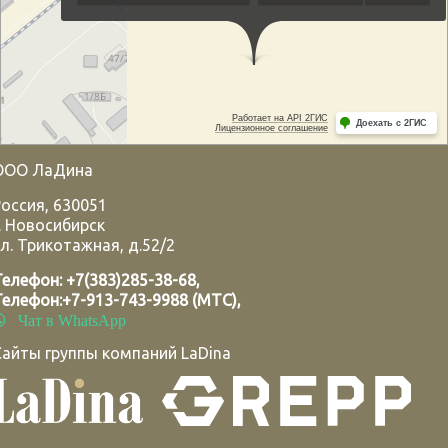
ООО ЛаДина
Россия
,
630051
.
Новосибирск
л. Трикотажная, д.52/2
Телефон:
+7(383)285-38-68
,
Телефон:
+7-913-743-9988 (МТС)
,
Чат в WhatsApp
Сайты группы компаний LaDina