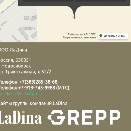
ООО ЛаДина
Россия
,
630051
.
Новосибирск
л. Трикотажная, д.52/2
Телефон:
+7(383)285-38-68
,
Телефон:
+7-913-743-9988 (МТС)
,
Чат в WhatsApp
Сайты группы компаний LaDina