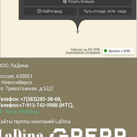
ООО ЛаДина
Россия
,
630051
.
Новосибирск
л. Трикотажная, д.52/2
Телефон:
+7(383)285-38-68
,
Телефон:
+7-913-743-9988 (МТС)
,
Чат в WhatsApp
Сайты группы компаний LaDina