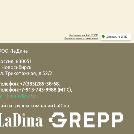
ООО ЛаДина
Россия
,
630051
.
Новосибирск
л. Трикотажная, д.52/2
Телефон:
+7(383)285-38-68
,
Телефон:
+7-913-743-9988 (МТС)
,
Чат в WhatsApp
Сайты группы компаний LaDina