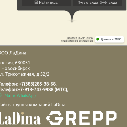
ООО ЛаДина
Россия
,
630051
.
Новосибирск
л. Трикотажная, д.52/2
Телефон:
+7(383)285-38-68
,
Телефон:
+7-913-743-9988 (МТС)
,
Чат в WhatsApp
Сайты группы компаний LaDina