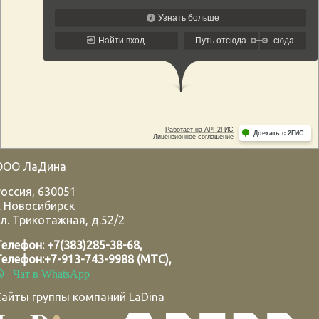
ООО ЛаДина
Россия
,
630051
.
Новосибирск
л. Трикотажная, д.52/2
Телефон:
+7(383)285-38-68
,
Телефон:
+7-913-743-9988 (МТС)
,
Чат в WhatsApp
Сайты группы компаний LaDina