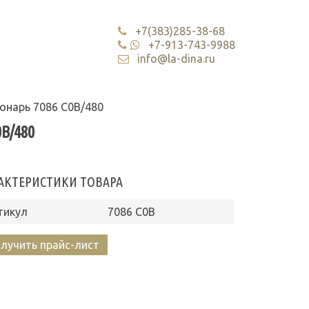
+7(383)285-38-68
+7-913-743-9988
info@la-dina.ru
онарь 7086 С0В/480
В/480
АКТЕРИСТИКИ ТОВАРА
тикул
7086 С0В
лучить прайс-лист