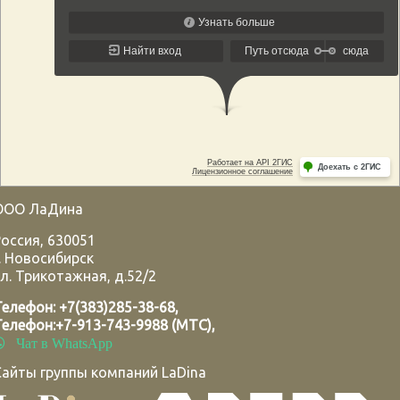
ООО ЛаДина
Россия
,
630051
.
Новосибирск
л. Трикотажная, д.52/2
Телефон:
+7(383)285-38-68
,
Телефон:
+7-913-743-9988 (МТС)
,
Чат в WhatsApp
Сайты группы компаний LaDina