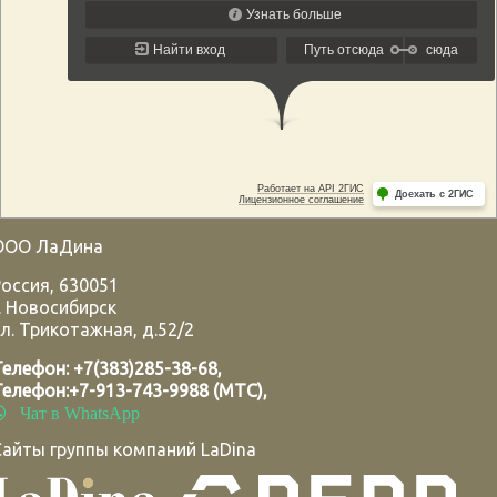
ООО ЛаДина
Россия
,
630051
.
Новосибирск
л. Трикотажная, д.52/2
Телефон:
+7(383)285-38-68
,
Телефон:
+7-913-743-9988 (МТС)
,
Чат в WhatsApp
Сайты группы компаний LaDina