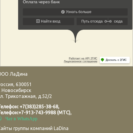
ООО ЛаДина
Россия
,
630051
.
Новосибирск
л. Трикотажная, д.52/2
Телефон:
+7(383)285-38-68
,
Телефон:
+7-913-743-9988 (МТС)
,
Чат в WhatsApp
Сайты группы компаний LaDina