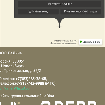
ООО ЛаДина
Россия
,
630051
.
Новосибирск
л. Трикотажная, д.52/2
Телефон:
+7(383)285-38-68
,
Телефон:
+7-913-743-9988 (МТС)
,
Чат в WhatsApp
Сайты группы компаний LaDina