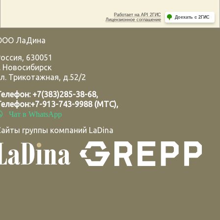
ООО ЛаДина
Россия
,
630051
.
Новосибирск
л. Трикотажная, д.52/2
Телефон:
+7(383)285-38-68
,
Телефон:
+7-913-743-9988 (МТС)
,
Чат в WhatsApp
Сайты группы компаний LaDina