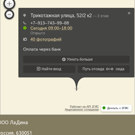
ООО ЛаДина
Россия
,
630051