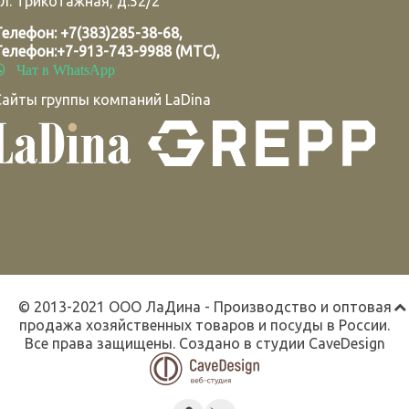
л. Трикотажная, д.52/2
Телефон:
+7(383)285-38-68
,
Телефон:
+7-913-743-9988 (МТС)
,
Чат в WhatsApp
Сайты группы компаний LaDina
© 2013-2021 ООО ЛаДина - Производство и оптовая
продажа хозяйственных товаров и посуды в России.
Все права защищены. Создано в студии
CaveDesign