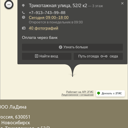
ООО ЛаДина
Россия
,
630051
.
Новосибирск