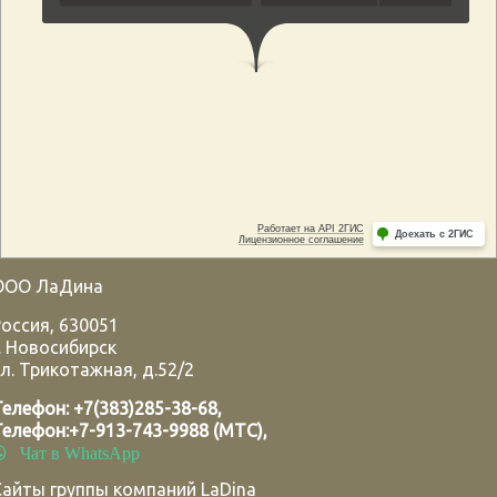
ООО ЛаДина
Россия
,
630051
.
Новосибирск
л. Трикотажная, д.52/2
Телефон:
+7(383)285-38-68
,
Телефон:
+7-913-743-9988 (МТС)
,
Чат в WhatsApp
Сайты группы компаний LaDina