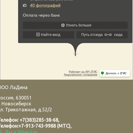
ООО ЛаДина
Россия
,
630051
.
Новосибирск
л. Трикотажная, д.52/2
Телефон:
+7(383)285-38-68
,
Телефон:
+7-913-743-9988 (МТС)
,
Чат в WhatsApp