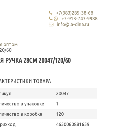
+7(383)285-38-68
+7-913-743-9988
info@la-dina.ru
е оптом
20/60
РУЧКА 28СМ 20047/120/60
АКТЕРИСТИКИ ТОВАРА
тикул
20047
личество в упаковке
1
личество в коробке
120
рихкод
4650060881659