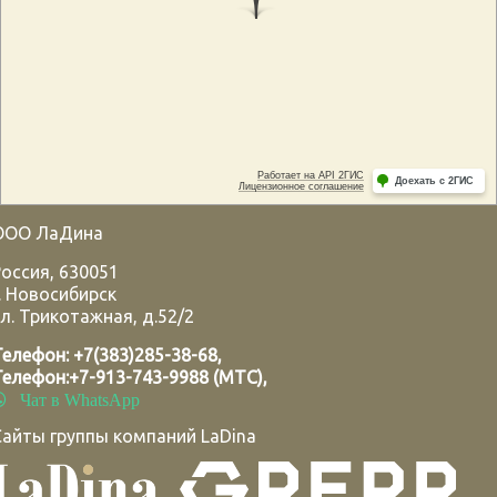
ООО ЛаДина
Россия
,
630051
.
Новосибирск
л. Трикотажная, д.52/2
Телефон:
+7(383)285-38-68
,
Телефон:
+7-913-743-9988 (МТС)
,
Чат в WhatsApp
Сайты группы компаний LaDina